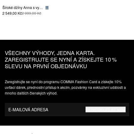
Široké džíny Anna s vysokým pasem a kontrastními pruhy
2 549,00 Kč
2 999,00 Kč
VŠECHNY VÝHODY, JEDNA KARTA.
ZAREGISTRUJTE SE NYNÍ A ZÍSKEJTE 10 %
SLEVU NA PRVNÍ OBJEDNÁVKU
Zaregistrujte se nyní do programu COMMA Fashion Card a získejte 10%
uvítací dárek, přednostní přístup k akcím, pozvánky na exkluzivní události a
mnoho dalších členských výhod.
E-MAILOVÁ ADRESA
REGISTRUJTE SE NYNÍ