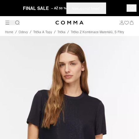
FINAL SALE
Nakupovat hned
– AŽ 50 %
Home
Odevy
Trička A Topy
Trička
Tričko Z Kombinace Materiálů, S Flitry