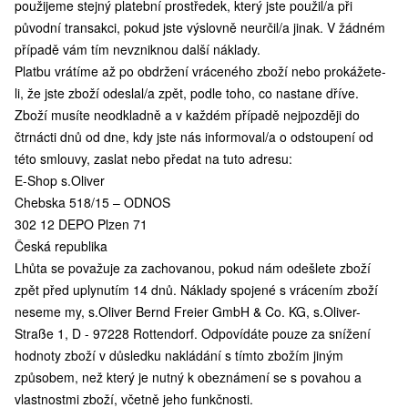
použijeme stejný platební prostředek, který jste použil/a při
původní transakci, pokud jste výslovně neurčil/a jinak. V žádném
případě vám tím nevzniknou další náklady.
Platbu vrátíme až po obdržení vráceného zboží nebo prokážete-
li, že jste zboží odeslal/a zpět, podle toho, co nastane dříve.
Zboží musíte neodkladně a v každém případě nejpozději do
čtrnácti dnů od dne, kdy jste nás informoval/a o odstoupení od
této smlouvy, zaslat nebo předat na tuto adresu:
E-Shop s.Oliver
Chebska 518/15 – ODNOS
302 12 DEPO Plzen 71
Česká republika
Lhůta se považuje za zachovanou, pokud nám odešlete zboží
zpět před uplynutím 14 dnů. Náklady spojené s vrácením zboží
neseme my, s.Oliver Bernd Freier GmbH & Co. KG, s.Oliver-
Straße 1, D - 97228 Rottendorf. Odpovídáte pouze za snížení
hodnoty zboží v důsledku nakládání s tímto zbožím jiným
způsobem, než který je nutný k obeznámení se s povahou a
vlastnostmi zboží, včetně jeho funkčnosti.