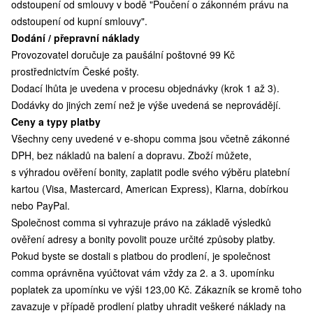
odstoupení od smlouvy v bodě "Poučení o zákonném právu na
odstoupení od kupní smlouvy".
Dodání / přepravní náklady
Provozovatel doručuje za paušální poštovné 99 Kč
prostřednictvím České pošty.
Dodací lhůta je uvedena v procesu objednávky (krok 1 až 3).
Dodávky do jiných zemí než je výše uvedená se neprovádějí.
Ceny a typy platby
Všechny ceny uvedené v e-shopu comma jsou včetně zákonné
DPH, bez nákladů na balení a dopravu. Zboží můžete,
s výhradou ověření bonity, zaplatit podle svého výběru platební
kartou (Visa, Mastercard, American Express), Klarna, dobírkou
nebo PayPal.
Společnost comma si vyhrazuje právo na základě výsledků
ověření adresy a bonity povolit pouze určité způsoby platby.
Pokud byste se dostali s platbou do prodlení, je společnost
comma oprávněna vyúčtovat vám vždy za 2. a 3. upomínku
poplatek za upomínku ve výši 123,00 Kč. Zákazník se kromě toho
zavazuje v případě prodlení platby uhradit veškeré náklady na