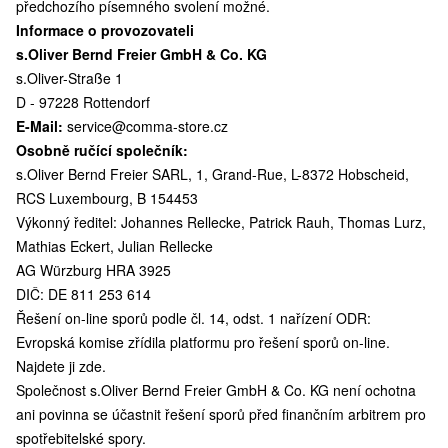
předchozího písemného svolení možné.
Informace o provozovateli
s.Oliver Bernd Freier GmbH & Co. KG
s.Oliver-Straße 1
D - 97228 Rottendorf
E-Mail:
service@comma-store.cz
Osobně ručící společník:
s.Oliver Bernd Freier SARL, 1, Grand-Rue, L-8372 Hobscheid,
RCS Luxembourg, B 154453
Výkonný ředitel: Johannes Rellecke, Patrick Rauh, Thomas Lurz,
Mathias Eckert, Julian Rellecke
AG Würzburg HRA 3925
DIČ: DE 811 253 614
Řešení on-line sporů podle čl. 14, odst. 1 nařízení ODR:
Evropská komise zřídila platformu pro řešení sporů on-line.
Najdete ji
zde
.
Společnost s.Oliver Bernd Freier GmbH & Co. KG není ochotna
ani povinna se účastnit řešení sporů před finančním arbitrem pro
spotřebitelské spory.