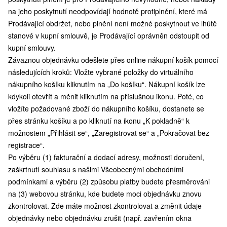
na jeho poskytnutí neodpovídají hodnotě protiplnění, které má
Prodávající obdržet, nebo plnění není možné poskytnout ve lhůtě
stanové v kupní smlouvě, je Prodávající oprávněn odstoupit od
kupní smlouvy.
Závaznou objednávku odešlete přes online nákupní košík pomocí
následujících kroků: Vložte vybrané položky do virtuálního
nákupního košíku kliknutím na „Do košíku“. Nákupní košík lze
kdykoli otevřít a měnit kliknutím na příslušnou ikonu. Poté, co
vložíte požadované zboží do nákupního košíku, dostanete se
přes stránku košíku a po kliknutí na ikonu „K pokladně“ k
možnostem „Přihlásit se“, „Zaregistrovat se“ a „Pokračovat bez
registrace“.
Po výběru (1) fakturační a dodací adresy, možnosti doručení,
zaškrtnutí souhlasu s našimi Všeobecnými obchodními
podmínkami a výběru (2) způsobu platby budete přesměrováni
na (3) webovou stránku, kde budete moci objednávku znovu
zkontrolovat. Zde máte možnost zkontrolovat a změnit údaje
objednávky nebo objednávku zrušit (např. zavřením okna