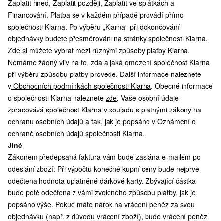
Zaplatit hned, Zaplatit později, Zaplatit ve splátkách a
Financování. Platba se v každém případě provádí přímo
společnosti Klarna. Po výběru „Klarna“ při dokončování
objednávky budete přesměrováni na stránky společnosti Klarna.
Zde si můžete vybrat mezi různými způsoby platby Klarna.
Nemáme žádný vliv na to, zda a jaká omezení společnost Klarna
při výběru způsobu platby provede. Další informace naleznete
v
Obchodních podmínkách společnosti Klarna
. Obecné informace
o společnosti Klarna naleznete
zde
. Vaše osobní údaje
zpracovává společnost Klarna v souladu s platnými zákony na
ochranu osobních údajů a tak, jak je popsáno v
Oznámení o
ochraně osobních údajů společnosti Klarna
.
Jiné
Zákonem předepsaná faktura vám bude zaslána e-mailem po
odeslání zboží. Při výpočtu konečné kupní ceny bude nejprve
odečtena hodnota uplatněné dárkové karty. Zbývající částka
bude poté odečtena z vámi zvoleného způsobu platby, jak je
popsáno výše. Pokud máte nárok na vrácení peněz za svou
objednávku (např. z důvodu vrácení zboží), bude vrácení peněz