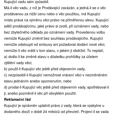
Kupující vadu sám způsobil.
Má-li věc vadu, z níž je Prodávající zavázán, a jedná-li se o věc
prodávanou za nižší cenu nebo o věc použitou, má Kupující
místo práva na výměnu věci právo na přiměřenou slevu. Kupující
sdělí prodávajícímu, jaké právo si zvolil, při oznámení vady, nebo
bez zbytečného odkladu po oznámení vady. Provedenou volbu
nemůže Kupující změnit bez souhlasu prodávajícího. Kupující
nemůže odstoupit od smlouvy ani požadovat dodání nové věci,
nemůže-li věc vrátit v tom stavu, v jakém ji obdržel. To neplatí,
a) došlo-li ke změně stavu v důsledku prohlídky za účelem
zjištění vady věci,
b) použil-li Kupující věc ještě před objevením vady,
c) nezpůsobil-li Kupující nemožnost vrácení věci v nezměněném
stavu jednáním anebo opomenutím, nebo
d) prodal-li Kupující věc ještě před objevením vady, spotřeboval-li
ji, anebo pozměnil-li věc při obvyklém použití.
Reklamační řád
Kupující je oprávněn uplatnit právo z vady, která se vyskytne u
dodaného zboží v době 24 měsíců od převzetí. Projeví-li se vada