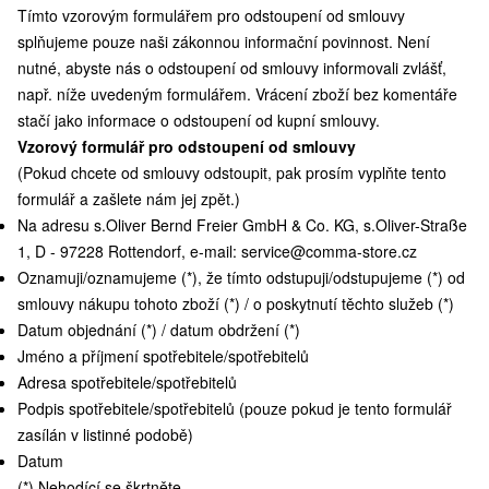
Tímto vzorovým formulářem pro odstoupení od smlouvy
splňujeme pouze naši zákonnou informační povinnost. Není
nutné, abyste nás o odstoupení od smlouvy informovali zvlášť,
např. níže uvedeným formulářem. Vrácení zboží bez komentáře
stačí jako informace o odstoupení od kupní smlouvy.
Vzorový formulář pro odstoupení od smlouvy
(Pokud chcete od smlouvy odstoupit, pak prosím vyplňte tento
formulář a zašlete nám jej zpět.)
Na adresu s.Oliver Bernd Freier GmbH & Co. KG, s.Oliver-Straße
1, D - 97228 Rottendorf, e-mail:
service@comma-store.cz
Oznamuji/oznamujeme (*), že tímto odstupuji/odstupujeme (*) od
smlouvy nákupu tohoto zboží (*) / o poskytnutí těchto služeb (*)
Datum objednání (*) / datum obdržení (*)
Jméno a příjmení spotřebitele/spotřebitelů
Adresa spotřebitele/spotřebitelů
Podpis spotřebitele/spotřebitelů (pouze pokud je tento formulář
zasílán v listinné podobě)
Datum
(*) Nehodící se škrtněte