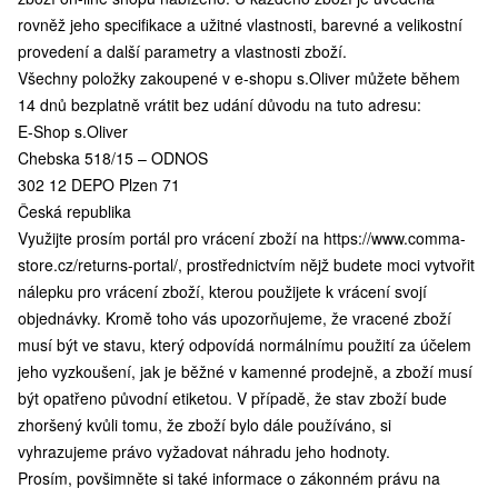
rovněž jeho specifikace a užitné vlastnosti, barevné a velikostní
provedení a další parametry a vlastnosti zboží.
Všechny položky zakoupené v e-shopu s.Oliver můžete během
14 dnů bezplatně vrátit bez udání důvodu na tuto adresu:
E-Shop s.Oliver
Chebska 518/15 – ODNOS
302 12 DEPO Plzen 71
Česká republika
Využijte prosím portál pro vrácení zboží na
https://www.comma-
store.cz/returns-portal/
, prostřednictvím nějž budete moci vytvořit
nálepku pro vrácení zboží, kterou použijete k vrácení svojí
objednávky. Kromě toho vás upozorňujeme, že vracené zboží
musí být ve stavu, který odpovídá normálnímu použití za účelem
jeho vyzkoušení, jak je běžné v kamenné prodejně, a zboží musí
být opatřeno původní etiketou. V případě, že stav zboží bude
zhoršený kvůli tomu, že zboží bylo dále používáno, si
vyhrazujeme právo vyžadovat náhradu jeho hodnoty.
Prosím, povšimněte si také informace o zákonném právu na