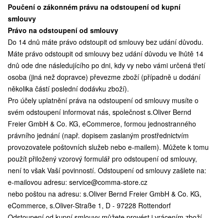
Poučení o zákonném právu na odstoupení od kupní
smlouvy
Právo na odstoupení od smlouvy
Do 14 dnů máte právo odstoupit od smlouvy bez udání důvodu.
Máte právo odstoupit od smlouvy bez udání důvodu ve lhůtě 14
dnů ode dne následujícího po dni, kdy vy nebo vámi určená třetí
osoba (jiná než dopravce) převezme zboží (případně u dodání
několika částí poslední dodávku zboží).
Pro účely uplatnění práva na odstoupení od smlouvy musíte o
svém odstoupení informovat nás, společnost s.Oliver Bernd
Freier GmbH & Co. KG, eCommerce, formou jednostranného
právního jednání (např. dopisem zaslaným prostřednictvím
provozovatele poštovních služeb nebo e-mailem). Můžete k tomu
použít přiložený vzorový formulář pro odstoupení od smlouvy,
není to však Vaší povinností. Odstoupení od smlouvy zašlete na:
e-mailovou adresu:
service@comma-store.cz
nebo poštou na adresu: s.Oliver Bernd Freier GmbH & Co. KG,
eCommerce, s.Oliver-Straße 1, D - 97228 Rottendorf
Odstoupení od kupní smlouvy můžete provést i vrácením zboží