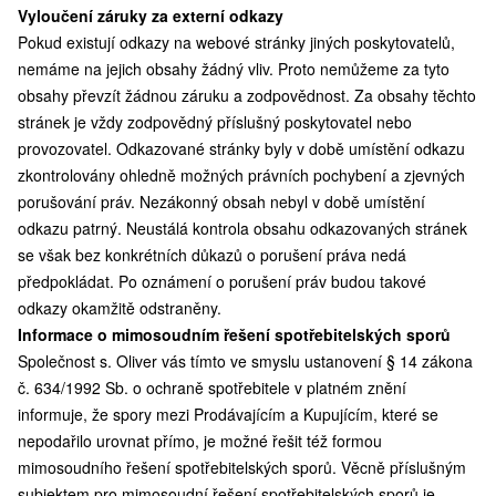
Vyloučení záruky za externí odkazy
Pokud existují odkazy na webové stránky jiných poskytovatelů,
nemáme na jejich obsahy žádný vliv. Proto nemůžeme za tyto
obsahy převzít žádnou záruku a zodpovědnost. Za obsahy těchto
stránek je vždy zodpovědný příslušný poskytovatel nebo
provozovatel. Odkazované stránky byly v době umístění odkazu
zkontrolovány ohledně možných právních pochybení a zjevných
porušování práv. Nezákonný obsah nebyl v době umístění
odkazu patrný. Neustálá kontrola obsahu odkazovaných stránek
se však bez konkrétních důkazů o porušení práva nedá
předpokládat. Po oznámení o porušení práv budou takové
odkazy okamžitě odstraněny.
Informace o mimosoudním řešení spotřebitelských sporů
Společnost s. Oliver vás tímto ve smyslu ustanovení § 14 zákona
č. 634/1992 Sb. o ochraně spotřebitele v platném znění
informuje, že spory mezi Prodávajícím a Kupujícím, které se
nepodařilo urovnat přímo, je možné řešit též formou
mimosoudního řešení spotřebitelských sporů. Věcně příslušným
subjektem pro mimosoudní řešení spotřebitelských sporů je