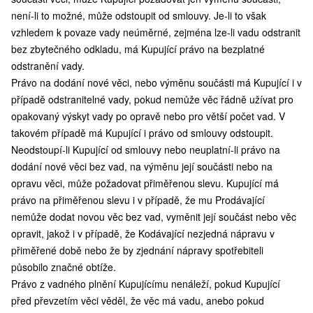
není-li to možné, může odstoupit od smlouvy. Je-li to však
vzhledem k povaze vady neúměrné, zejména lze-li vadu odstranit
bez zbytečného odkladu, má Kupující právo na bezplatné
odstranění vady.
Právo na dodání nové věci, nebo výměnu součásti má Kupující i v
případě odstranitelné vady, pokud nemůže věc řádně užívat pro
opakovaný výskyt vady po opravě nebo pro větší počet vad. V
takovém případě má Kupující i právo od smlouvy odstoupit.
Neodstoupí-li Kupující od smlouvy nebo neuplatní-li právo na
dodání nové věci bez vad, na výměnu její součásti nebo na
opravu věci, může požadovat přiměřenou slevu. Kupující má
právo na přiměřenou slevu i v případě, že mu Prodávající
nemůže dodat novou věc bez vad, vyměnit její součást nebo věc
opravit, jakož i v případě, že Kodávající nezjedná nápravu v
přiměřené době nebo že by zjednání nápravy spotřebiteli
působilo značné obtíže.
Právo z vadného plnění Kupujícímu nenáleží, pokud Kupující
před převzetím věci věděl, že věc má vadu, anebo pokud