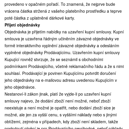
provedeno v opačném pořadí. To znamená, že nejprve bude
vrácena částka stržená z vašeho platebního prostředku a teprve
poté částka z uplatněné dárkové karty.
Přijetí objednávky
Objednávka je přijetím nabídky na uzavření kupní smlouvy. Kupní
smlouva je uzavřena řádným učiněním závazné objednávky ve
formě interaktivního vyplnění závazné objednávky a odesláním
vyplněné objednávky Prodávajícímu. Uzavřením kupní smlouvy
Kupující rovněž stvrzuje, že se seznámil s obchodními
podmínkami Prodávajícího, včetně reklamačního řádu a že s nimi
souhlasí. Prodávající je povinen Kupujícímu potvrdit doručení
jeho objednávky na e-mailovou adresu uvedenou Kupujícím v
jeho objednávce.
Nestanoví-li zákon jinak, platí že vyjde-li po uzavření kupní
smlouvy najevo, že dodání zboží není možné, neboť zboží
neexistuje a není možné je opatřit, nebo dodání zboží sice je
možné, ale jen za vyšší cenu, s vyššími náklady nebo s jinými
obtížemi, zejména v případech, kdy zboží není skladem, takže
poskytnutí plnění je pro Prodávajícího nevýhodné, neboť náklady