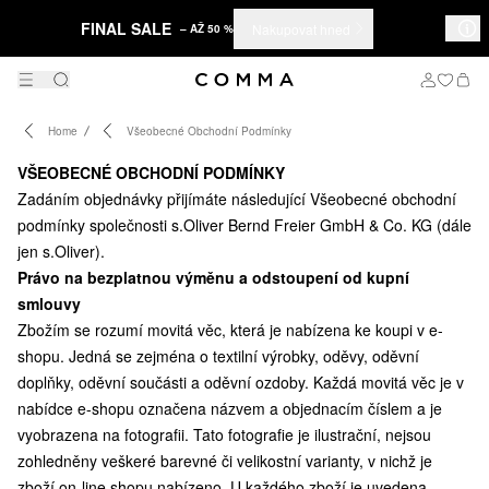
FINAL SALE
Nakupovat hned
– AŽ 50 %
Home
Všeobecné Obchodní Podmínky
VŠEOBECNÉ OBCHODNÍ PODMÍNKY
Zadáním objednávky přijímáte následující Všeobecné obchodní
podmínky společnosti s.Oliver Bernd Freier GmbH & Co. KG (dále
jen s.Oliver).
Právo na bezplatnou výměnu a odstoupení od kupní
smlouvy
Zbožím se rozumí movitá věc, která je nabízena ke koupi v e-
shopu. Jedná se zejména o textilní výrobky, oděvy, oděvní
doplňky, oděvní součásti a oděvní ozdoby. Každá movitá věc je v
nabídce e-shopu označena názvem a objednacím číslem a je
vyobrazena na fotografii. Tato fotografie je ilustrační, nejsou
zohledněny veškeré barevné či velikostní varianty, v nichž je
zboží on-line shopu nabízeno. U každého zboží je uvedena