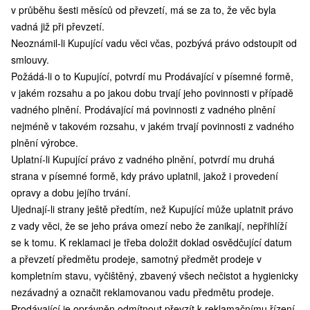
v průběhu šesti měsíců od převzetí, má se za to, že věc byla
vadná již při převzetí.
Neoznámil-li Kupující vadu věci včas, pozbývá právo odstoupit od
smlouvy.
Požádá-li o to Kupující, potvrdí mu Prodávající v písemné formě,
v jakém rozsahu a po jakou dobu trvají jeho povinnosti v případě
vadného plnění. Prodávající má povinnosti z vadného plnění
nejméně v takovém rozsahu, v jakém trvají povinnosti z vadného
plnění výrobce.
Uplatní-li Kupující právo z vadného plnění, potvrdí mu druhá
strana v písemné formě, kdy právo uplatnil, jakož i provedení
opravy a dobu jejího trvání.
Ujednají-li strany ještě předtím, než Kupující může uplatnit právo
z vady věci, že se jeho práva omezí nebo že zanikají, nepřihlíží
se k tomu. K reklamaci je třeba doložit doklad osvědčující datum
a převzetí předmětu prodeje, samotný předmět prodeje v
kompletním stavu, vyčištěný, zbavený všech nečistot a hygienicky
nezávadný a označit reklamovanou vadu předmětu prodeje.
Prodávající je oprávněn odmítnout převzít k reklamačnímu řízení