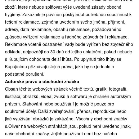
zboží, které nebude splňovat výše uvedené zásady obecné
hygieny. Zákazník je povinen poskytnout potřebnou součinnost k
řešení reklamace, zejména uvedením svého jména, příjmení,
adresy, data reklamace, obsahu reklamace, požadovaného
způsobu vyřízení reklamace a řádného zdůvodnění reklamace.
Reklamace včetně odstranění vady bude vyřízen bez zbytečného
odkladu, nejpozději do 30 dnů od jejího uplatnění, pokud nebude
s Kupujícím dohodnuta delší lhůta. Po uplynutí této lhůty se
Kupujícímu přiznávají stejná práva, jako by se jednalo o
podstatné porušení.
Autorské právo a obchodní značka
Obsah těchto webových stránek včetně textů, grafik, fotografií,
ilustrací, obrázků, videa, zvuků a softwaru je chráněn autorským
právem. Stahování nebo používání je možné pouze pro
soukromé účely. Další zveřejňování, přenos, reprodukce nebo
jiné využívání obrázků je zakázáno. Všechny obchodní značky
s.Oliver na webových stránkách jsou, pokud není uvedeno jinak,
naše obchodní značky. Jejich používání není bez našeho