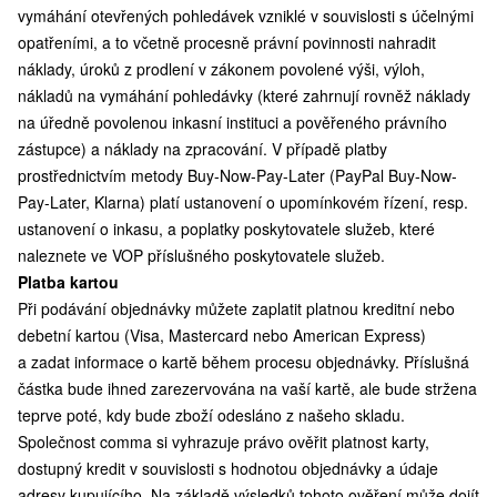
vymáhání otevřených pohledávek vzniklé v souvislosti s účelnými
opatřeními, a to včetně procesně právní povinnosti nahradit
náklady, úroků z prodlení v zákonem povolené výši, výloh,
nákladů na vymáhání pohledávky (které zahrnují rovněž náklady
na úředně povolenou inkasní instituci a pověřeného právního
zástupce) a náklady na zpracování. V případě platby
prostřednictvím metody Buy-Now-Pay-Later (PayPal Buy-Now-
Pay-Later, Klarna) platí ustanovení o upomínkovém řízení, resp.
ustanovení o inkasu, a poplatky poskytovatele služeb, které
naleznete ve VOP příslušného poskytovatele služeb.
Platba kartou
Při podávání objednávky můžete zaplatit platnou kreditní nebo
debetní kartou (Visa, Mastercard nebo American Express)
a zadat informace o kartě během procesu objednávky. Příslušná
částka bude ihned zarezervována na vaší kartě, ale bude stržena
teprve poté, kdy bude zboží odesláno z našeho skladu.
Společnost comma si vyhrazuje právo ověřit platnost karty,
dostupný kredit v souvislosti s hodnotou objednávky a údaje
adresy kupujícího. Na základě výsledků tohoto ověření může dojít