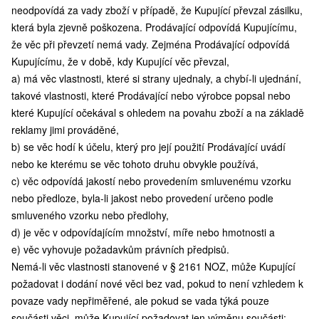
neodpovídá za vady zboží v případě, že Kupující převzal zásilku,
která byla zjevně poškozena. Prodávající odpovídá Kupujícímu,
že věc při převzetí nemá vady. Zejména Prodávající odpovídá
Kupujícímu, že v době, kdy Kupující věc převzal,
a) má věc vlastnosti, které si strany ujednaly, a chybí-li ujednání,
takové vlastnosti, které Prodávající nebo výrobce popsal nebo
které Kupující očekával s ohledem na povahu zboží a na základě
reklamy jimi prováděné,
b) se věc hodí k účelu, který pro její použití Prodávající uvádí
nebo ke kterému se věc tohoto druhu obvykle používá,
c) věc odpovídá jakostí nebo provedením smluvenému vzorku
nebo předloze, byla-li jakost nebo provedení určeno podle
smluveného vzorku nebo předlohy,
d) je věc v odpovídajícím množství, míře nebo hmotnosti a
e) věc vyhovuje požadavkům právních předpisů.
Nemá-li věc vlastnosti stanovené v § 2161 NOZ, může Kupující
požadovat i dodání nové věci bez vad, pokud to není vzhledem k
povaze vady nepřiměřené, ale pokud se vada týká pouze
součásti věci, může Kupující požadovat jen výměnu součásti;