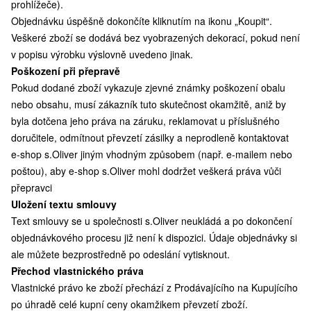
prohlížeče).
Objednávku úspěšně dokončíte kliknutím na ikonu „Koupit“.
Veškeré zboží se dodává bez vyobrazených dekorací, pokud není
v popisu výrobku výslovně uvedeno jinak.
Poškození při přepravě
Pokud dodané zboží vykazuje zjevné známky poškození obalu
nebo obsahu, musí zákazník tuto skutečnost okamžitě, aniž by
byla dotčena jeho práva na záruku, reklamovat u příslušného
doručitele, odmítnout převzetí zásilky a neprodleně kontaktovat
e-shop s.Oliver jiným vhodným způsobem (např. e-mailem nebo
poštou), aby e-shop s.Oliver mohl dodržet veškerá práva vůči
přepravci
Uložení textu smlouvy
Text smlouvy se u společnosti s.Oliver neukládá a po dokončení
objednávkového procesu již není k dispozici. Údaje objednávky si
ale můžete bezprostředně po odeslání vytisknout.
Přechod vlastnického práva
Vlastnické právo ke zboží přechází z Prodávajícího na Kupujícího
po úhradě celé kupní ceny okamžikem převzetí zboží.