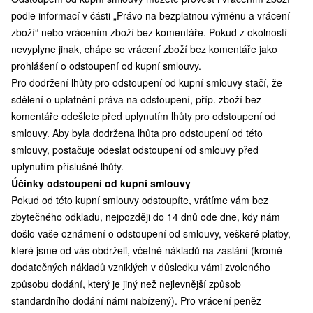
podle informací v části „Právo na bezplatnou výměnu a vrácení
zboží“ nebo vrácením zboží bez komentáře. Pokud z okolností
nevyplyne jinak, chápe se vrácení zboží bez komentáře jako
prohlášení o odstoupení od kupní smlouvy.
Pro dodržení lhůty pro odstoupení od kupní smlouvy stačí, že
sdělení o uplatnění práva na odstoupení, příp. zboží bez
komentáře odešlete před uplynutím lhůty pro odstoupení od
smlouvy. Aby byla dodržena lhůta pro odstoupení od této
smlouvy, postačuje odeslat odstoupení od smlouvy před
uplynutím příslušné lhůty.
Účinky odstoupení od kupní smlouvy
Pokud od této kupní smlouvy odstoupíte, vrátíme vám bez
zbytečného odkladu, nejpozději do 14 dnů ode dne, kdy nám
došlo vaše oznámení o odstoupení od smlouvy, veškeré platby,
které jsme od vás obdrželi, včetně nákladů na zaslání (kromě
dodatečných nákladů vzniklých v důsledku vámi zvoleného
způsobu dodání, který je jiný než nejlevnější způsob
standardního dodání námi nabízený). Pro vrácení peněz