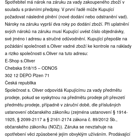
Spotřebitel má nárok na záruku za vady zakoupeného zboží v
souladu s právními předpisy. V první řadě může Kupující
požadovat následné plnění (nové dodání nebo odstranění vad).
Nároky na záruku vyprší dva roky po dodání zboží. Při uplatnění
svých nároků na záruku musí Kupující uvést číslo objednávky,
své jméno i adresu a stručné odůvodnění. Kupující přepošle na
požádání společnosti s.Oliver vadné zboží ke kontrole na náklady
a riziko společnosti s.Oliver na tuto adresu:
E-Shop s.Oliver
Chebska 518/15 – ODNOS
302 12 DEPO Plzen 71
Česká republika
Společnost s. Oliver odpovídá Kupujícímu za vady předmětu
prodeje, pokud se vyskytnou na předmětu prodeje při převzetí
předmětu prodeje, případně v záruční době, dle příslušných
ustanovení občanského zákoníku (zejména ustanovení § 1914-
1925, § 2099-2117 a § 2161-2174 zákona č. 89/2012 Sb.,
občanského zákoníku (NOZ)). Záruka se nevztahuje na
opotřebení věci způsobené jejím obvyklým užíváním. Prodávající