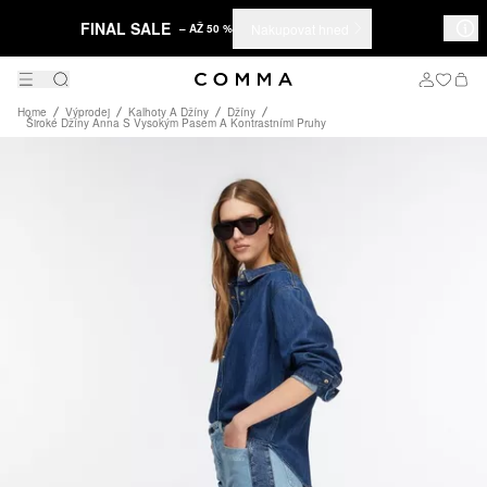
FINAL SALE
Nakupovat hned
– AŽ 50 %
Home
Výprodej
Kalhoty A Džíny
Džíny
Široké Džíny Anna S Vysokým Pasem A Kontrastními Pruhy