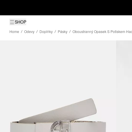
SHOP
Home
Odevy
Doplňky
Pásky
Oboustranný Opasek S Potiskem Ha