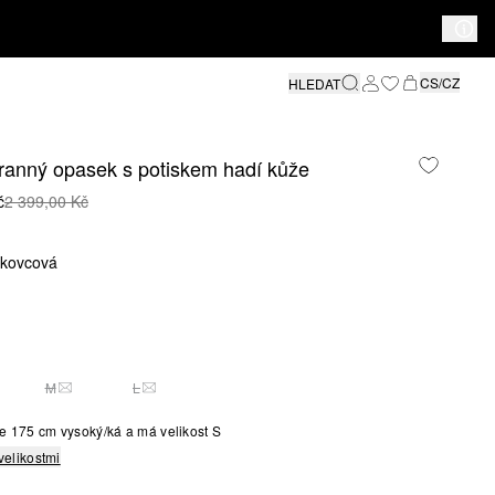
CS/CZ
HLEDAT
ranný opasek s potiskem hadí kůže
č
2 399,00 Kč
skovcová
M
L
O VELIKOST JE MOMENTÁLNĚ VYPRODÁNA
TATO VELIKOST JE MOMENTÁLNĚ VYPRODÁNA
TATO VELIKOST JE MOMENTÁLNĚ VYPRODÁNA
e 175 cm vysoký/ká a má velikost S
velikostmi