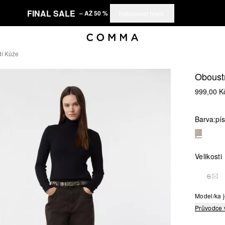
FINAL SALE
– AŽ 50 %
Nakupovat hned
dí Kůže
Oboust
999,00 K
Barva:
pí
Velikosti
S
TAT
Model/ka j
Průvodce 