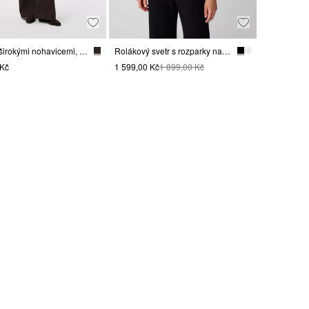
Džíny se širokými nohavicemi, se střihem Relaxed Fit
Rolákový svetr s rozparky na rukávu
 Kč
1 599,00 Kč
1 899,00 Kč