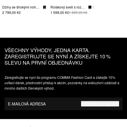
Džíny se širokými nohavicemi, se střihem Relaxed Fit
Rolákový svetr s rozparky na rukávu
2 799,00 Kč
1 599,00 Kč
1 899,00 Kč
VŠECHNY VÝHODY, JEDNA KARTA.
ZAREGISTRUJTE SE NYNÍ A ZÍSKEJTE 10 %
SLEVU NA PRVNÍ OBJEDNÁVKU
Zaregistrujte se nyní do programu COMMA Fashion Card a získejte 10%
uvítací dárek, přednostní přístup k akcím, pozvánky na exkluzivní události a
mnoho dalších členských výhod.
E-MAILOVÁ ADRESA
REGISTRUJTE SE NYNÍ