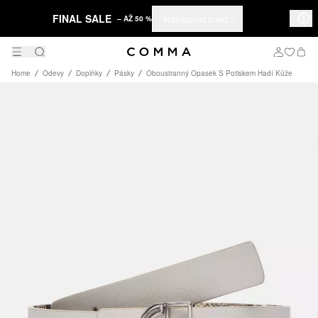
FINAL SALE
Nakupovat hned
– AŽ 50 %
Home
Odevy
Doplňky
Pásky
Oboustranný Opasek S Potiskem Hadí Kůže