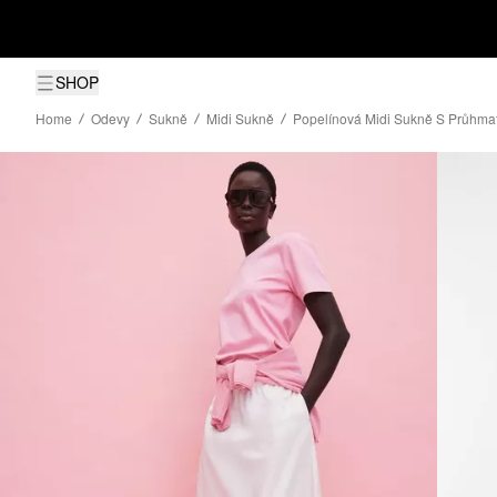
SHOP
Home
Odevy
Sukně
Midi Sukně
Popelínová Midi Sukně S Průhm