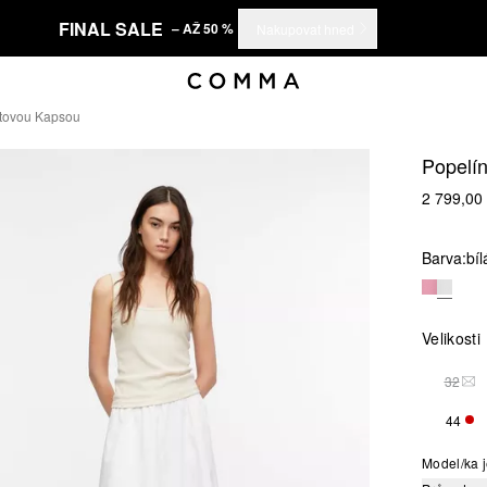
FINAL SALE
– AŽ 50 %
Nakupovat hned
atovou Kapsou
Popelí
2 799,00
Barva:
bíl
Velikosti
32
TAT
44
ZBÝ
Model/ka j