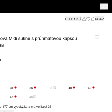
CS/CZ
HLEDAT
nová Midi sukně s průhmatovou kapsou
 Kč
á
34
36
38
40
42
O VELIKOST JE MOMENTÁLNĚ VYPRODÁNA
ZBÝVÁ POUZE 1
ZBÝVÁ POUZE 1
TATO VELIKOST JE MOMENTÁLNĚ VYPR
ZBÝVÁ POUZE 2
ZBÝVÁ POUZE
46
48
VÁ POUZE 5
ZBÝVÁ POUZE 2
TATO VELIKOST JE MOMENTÁLNĚ VYPRODÁNA
e 177 cm vysoký/ká a má velikost 36