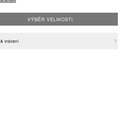
velikostmi
VÝBĚR VELIKOSTI
& vrácení