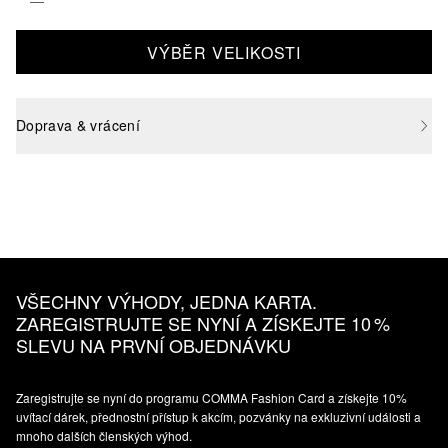
VÝBĚR VELIKOSTI
Doprava & vrácení
VŠECHNY VÝHODY, JEDNA KARTA.
ZAREGISTRUJTE SE NYNÍ A ZÍSKEJTE 10 %
SLEVU NA PRVNÍ OBJEDNÁVKU
Zaregistrujte se nyní do programu COMMA Fashion Card a získejte 10%
uvítací dárek, přednostní přístup k akcím, pozvánky na exkluzivní události a
mnoho dalších členských výhod.