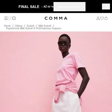
FINAL SALE
Nakupovat hned
– AŽ 50 %
Home
Odevy
Sukně
Midi Sukně
Popelínová Midi Sukně S Průhmatovou Kapsou