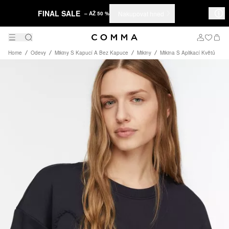
FINAL SALE
Nakupovat hned
– AŽ 50 %
Home
Odevy
Mikiny S Kapucí A Bez Kapuce
Mikiny
Mikina S Aplikací Květů