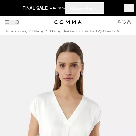
FINAL SALE
Nakupovat hned
– AŽ 50 %
Home
Odevy
Halenky
S Krátkým Rukávem
Halenka S Výstřihem Do V