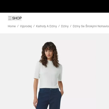
SHOP
Home
Výprodej
Kalhoty A Džíny
Džíny
Džíny Se Širokými Nohavi