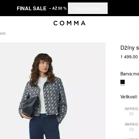
FINAL SALE
– AŽ 50 %
Nakupovat hned
cemi
Džíny s
1 499,00
Barva:
mo
Velikosti
32/REG
TAT
38/REG
TAT