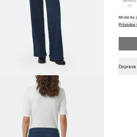
44/REG
TAT
Model/ka 
Průvodce 
Doprava 