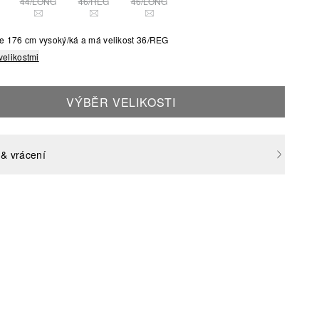
44/LONG
46/REG
46/LONG
O VELIKOST JE MOMENTÁLNĚ VYPRODÁNA
TATO VELIKOST JE MOMENTÁLNĚ VYPRODÁNA
TATO VELIKOST JE MOMENTÁLNĚ VYPRODÁNA
TATO VELIKOST JE MOMENTÁLNĚ VYPR
je 176 cm vysoký/ká a má velikost 36/REG
velikostmi
VÝBĚR VELIKOSTI
& vrácení