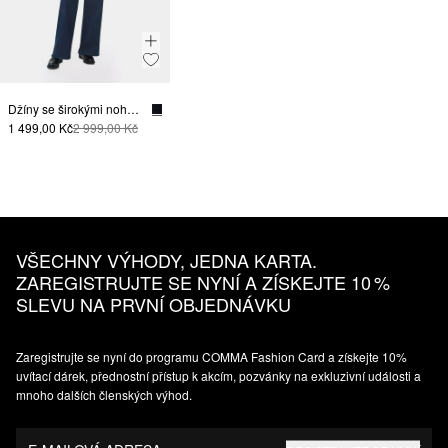
Džíny se širokými nohavicemi
1 499,00 Kč
2 999,00 Kč
VŠECHNY VÝHODY, JEDNA KARTA.
ZAREGISTRUJTE SE NYNÍ A ZÍSKEJTE 10 %
SLEVU NA PRVNÍ OBJEDNÁVKU
Zaregistrujte se nyní do programu COMMA Fashion Card a získejte 10%
uvítací dárek, přednostní přístup k akcím, pozvánky na exkluzivní události a
mnoho dalších členských výhod.