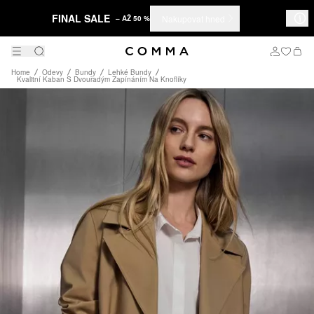
FINAL SALE
Nakupovat hned
– AŽ 50 %
Home
Odevy
Bundy
Lehké Bundy
Kvalitní Kaban S Dvouřadým Zapínáním Na Knoflíky