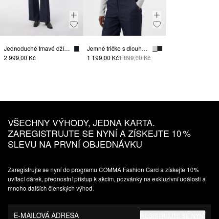
Jednoduché tmavé džíny se širokými nohavicemi
Jemné tričko s dlouhým rukávem a se stojáčkem, ze směsi s lyocellem
2 999,00 Kč
1 199,00 Kč
1 899,00 Kč
VŠECHNY VÝHODY, JEDNA KARTA.
ZAREGISTRUJTE SE NYNÍ A ZÍSKEJTE 10 %
SLEVU NA PRVNÍ OBJEDNÁVKU
Zaregistrujte se nyní do programu COMMA Fashion Card a získejte 10%
uvítací dárek, přednostní přístup k akcím, pozvánky na exkluzivní události a
mnoho dalších členských výhod.
E-MAILOVÁ ADRESA
REGISTRUJTE SE NYNÍ