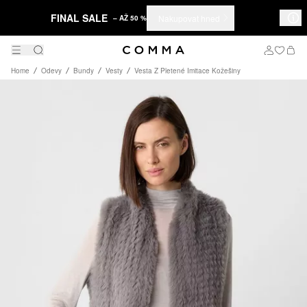
FINAL SALE
Nakupovat hned
– AŽ 50 %
Home
Odevy
Bundy
Vesty
Vesta Z Pletené Imitace Kožešiny