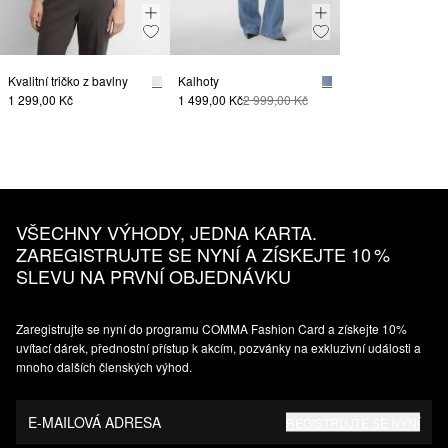
Kvalitní tričko z bavlny
Kalhoty
1 299,00 Kč
1 499,00 Kč
2 999,00 Kč
VŠECHNY VÝHODY, JEDNA KARTA.
ZAREGISTRUJTE SE NYNÍ A ZÍSKEJTE 10 %
SLEVU NA PRVNÍ OBJEDNÁVKU
Zaregistrujte se nyní do programu COMMA Fashion Card a získejte 10%
uvítací dárek, přednostní přístup k akcím, pozvánky na exkluzivní události a
mnoho dalších členských výhod.
E-MAILOVÁ ADRESA
REGISTRUJTE SE NYNÍ