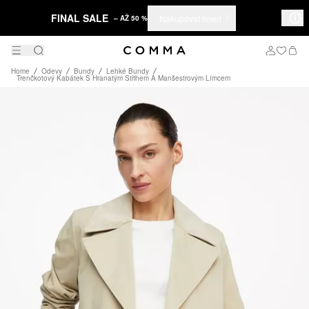
FINAL SALE
Nakupovat hned
– AŽ 50 %
Home
Odevy
Bundy
Lehké Bundy
Trenčkotový Kabátek S Hranatým Střihem A Manšestrovým Límcem