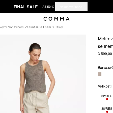
FINAL SALE
– AŽ 50 %
Nakupovat hned
rokými Nohavicemi Ze Směsi Se Lnem S Pásky.
Melírov
se lnem
3 599,00
Barva:
sv
Velikosti
32/REG
ZBÝ
38/REG
ZBÝ