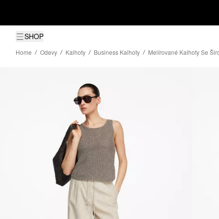
SHOP
Home
Odevy
Kalhoty
Business Kalhoty
Melírované Kalhoty Se Ši