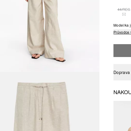
44/REG
TAT
Model/ka 
Průvodce 
Doprava 
NAKOU