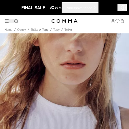
FINAL SALE
Nakupovat hned
– AŽ 50 %
Home
Odevy
Trička A Topy
Topy
Tričko