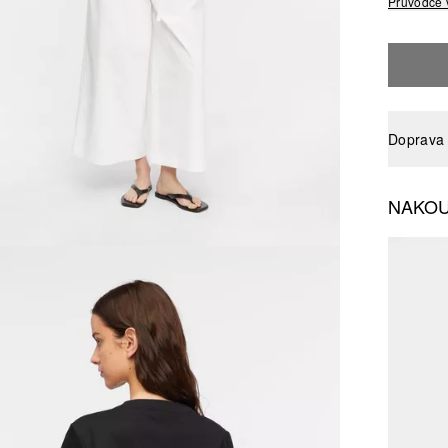
Průvodce 
Doprava 
NAKOU