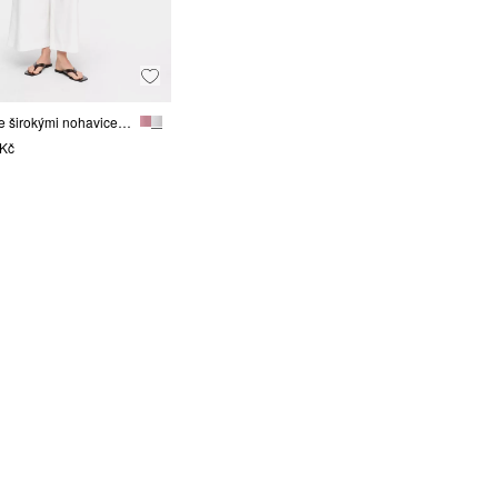
Kalhoty se širokými nohavicemi a záhyby v pase ke kotníkům
 Kč