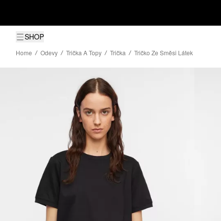
SHOP
Home
Odevy
Trička A Topy
Trička
Tričko Ze Směsi Látek