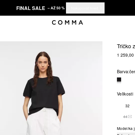
FINAL SALE
– AŽ 50 %
Nakupovat hned
Tričko 
1 259,00
Barva:
če
Velikosti
32
44
TAT
Model/ka j