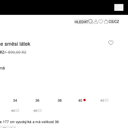
CS/CZ
HLEDAT
ze směsi látek
 Kč
1 899,00 Kč
rná
34
36
38
40
42
ZBÝVÁ POUZE 4
TATO VELIKO
46
48
O VELIKOST JE MOMENTÁLNĚ VYPRODÁNA
TATO VELIKOST JE MOMENTÁLNĚ VYPRODÁNA
TATO VELIKOST JE MOMENTÁLNĚ VYPRODÁNA
e 177 cm vysoký/ká a má velikost 36