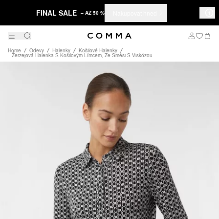
FINAL SALE
Nakupovat hned
– AŽ 50 %
Home
Odevy
Halenky
Košilové Halenky
Žerzejová Halenka S Košilovým Límcem, Ze Směsi S Viskózou