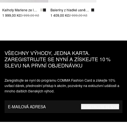
Kalhoty Marlene ze lnu, s rozparky na spodním okraji
Baleríny z hladké usně, s řemínkem
1 999,00 Kč
3 999,00 Kč
1 409,00 Kč
2 999,00 Kč
VŠECHNY VÝHODY, JEDNA KARTA.
ZAREGISTRUJTE SE NYNÍ A ZÍSKEJTE 10 %
SLEVU NA PRVNÍ OBJEDNÁVKU
Zaregistrujte se nyní do programu COMMA Fashion Card a získejte 10%
uvítací dárek, přednostní přístup k akcím, pozvánky na exkluzivní události a
mnoho dalších členských výhod.
E-MAILOVÁ ADRESA
REGISTRUJTE SE NYNÍ