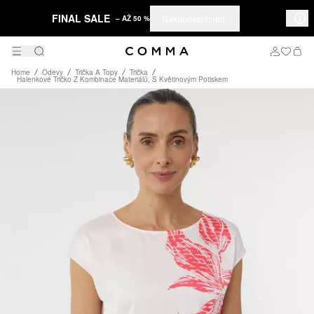
FINAL SALE
Nakupovat hned
– AŽ 50 %
Home
Odevy
Trička A Topy
Trička
Halenkové Tričko Z Kombinace Materiálů, S Květinovým Potiskem