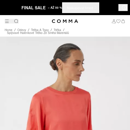
FINAL SALE
Nakupovat hned
– AŽ 50 %
Home
Odevy
Trička A Topy
Trička
Splývavé Halenkové Tričko Ze Směsi Materiálů