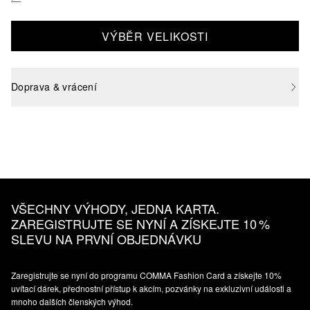
VÝBĚR VELIKOSTI
Doprava & vrácení
VŠECHNY VÝHODY, JEDNA KARTA.
ZAREGISTRUJTE SE NYNÍ A ZÍSKEJTE 10 %
SLEVU NA PRVNÍ OBJEDNÁVKU
Zaregistrujte se nyní do programu COMMA Fashion Card a získejte 10%
uvítací dárek, přednostní přístup k akcím, pozvánky na exkluzivní události a
mnoho dalších členských výhod.