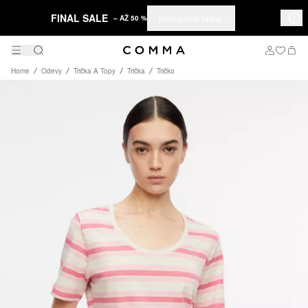
FINAL SALE
Nakupovat hned
– AŽ 50 %
Home
Odevy
Trička A Topy
Trička
Tričko