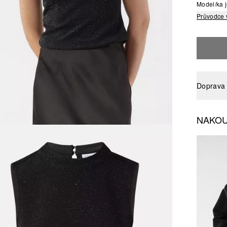
Model/ka j
Průvodce 
Doprava 
NAKOU