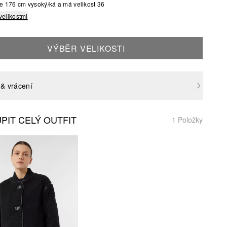
e 176 cm vysoký/ká a má velikost 36
velikostmi
VÝBĚR VELIKOSTI
& vrácení
PIT CELÝ OUTFIT
1 Položky