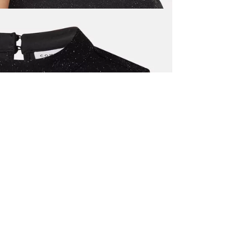
VŠECHNY 
ZAREGIST
NA PRVN
Zaregistrujte