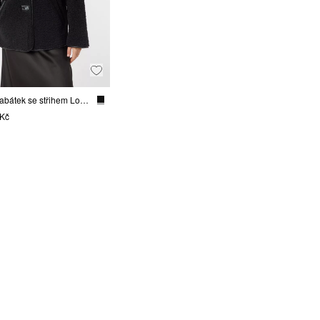
Plyšový kabátek se střihem Loose Fit
 Kč