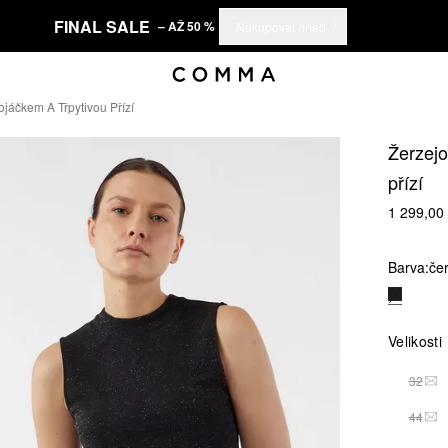
FINAL SALE
– AŽ 50 %
Nakupovat hned
jáčkem A Třpytivou Přízí
Žerzejo
přízí
1 299,00
Barva:
če
Velikosti
32
TAT
44
TAT