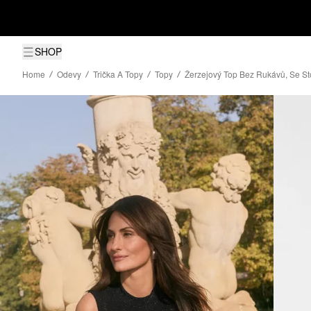
SHOP
Home
Odevy
Trička A Topy
Topy
Žerzejový Top Bez Rukávů, Se Sto