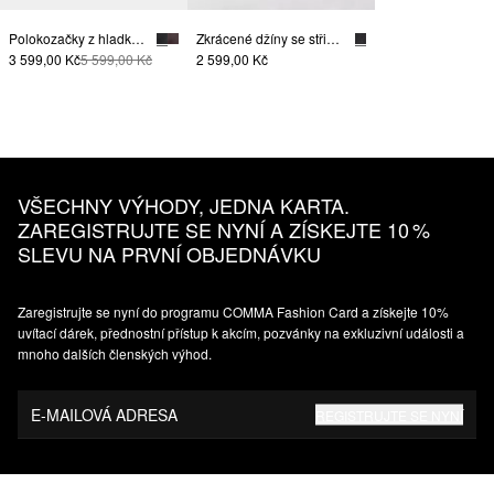
Polokozačky z hladké hovězí usně
Zkrácené džíny se střihem Skinny Fit, se sepráním
3 599,00 Kč
5 599,00 Kč
2 599,00 Kč
VŠECHNY VÝHODY, JEDNA KARTA.
ZAREGISTRUJTE SE NYNÍ A ZÍSKEJTE 10 %
SLEVU NA PRVNÍ OBJEDNÁVKU
Zaregistrujte se nyní do programu COMMA Fashion Card a získejte 10%
uvítací dárek, přednostní přístup k akcím, pozvánky na exkluzivní události a
mnoho dalších členských výhod.
E-MAILOVÁ ADRESA
REGISTRUJTE SE NYNÍ