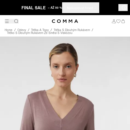
FINAL SALE
Nakupovat hned
– AŽ 50 %
Home
Odevy
Trička A Topy
Trička S Dlouhým Rukávem
Tričko S Dlouhým Rukávem Ze Směsi S Viskózou