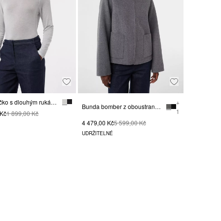
Jemné tričko s dlouhým rukávem a se stojáčkem, ze směsi s lyocellem
+
Bunda bomber z oboustranného vlněného materiálu
1
 Kč
1 899,00 Kč
4 479,00 Kč
5 599,00 Kč
UDRŽITELNÉ