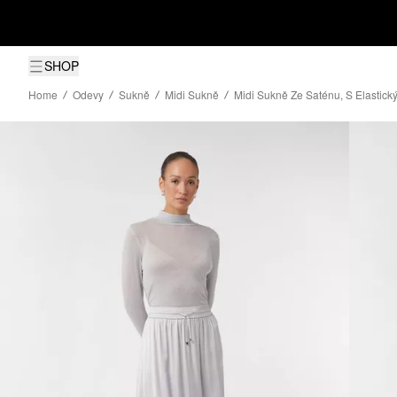
SHOP
Home
Odevy
Sukně
Midi Sukně
Midi Sukně Ze Saténu, S Elasti