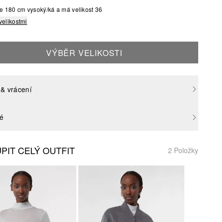
e 180 cm vysoký/ká a má velikost 36
velikostmi
VÝBĚR VELIKOSTI
& vrácení
né
PIT CELÝ OUTFIT
2 Položky