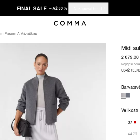
FINAL SALE
– AŽ 50 %
Nakupovat hned
ckým Pasem A Vázačkou
Midi su
2 079,00
Nejlepší cen
UDRŽITELN
Barva:
sv
Velikosti
32
ZBÝ
44
TAT