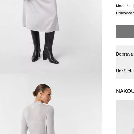
Model/ka j
Průvodce 
Doprava 
Udržitel
NAKOU