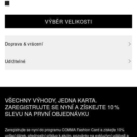
VÝBĚR VELIKOSTI
Doprava & vrácení
Udržitelné
VŠECHNY VÝHODY, JEDNA KARTA.
ZAREGISTRUJTE SE NYNÍ A ZÍSKEJTE 10 %
SLEVU NA PRVNÍ OBJEDNÁVKU
Zaregistrujte se nyní do programu COMMA Fashion Card a získejte 10%
uvítací dárek, přednostní přístup k akcím, pozvánky na exkluzivní události a