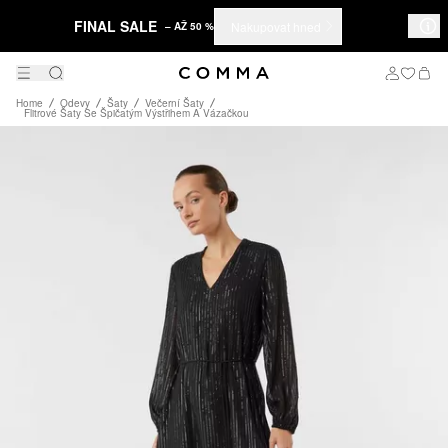
FINAL SALE
Nakupovat hned
– AŽ 50 %
Home
Odevy
Šaty
Večerní Šaty
Flitrové Šaty Se Špičatým Výstřihem A Vázačkou