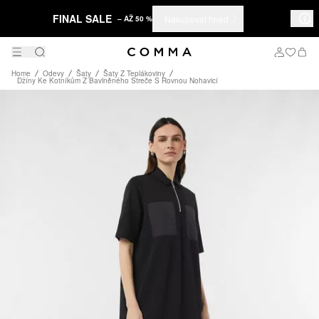
FINAL SALE
Nakupovat hned
– AŽ 50 %
Home
Odevy
Šaty
Šaty Z Teplákoviny
Džíny Ke Kotníkům Z Bavlněného Streče S Rovnou Nohavicí