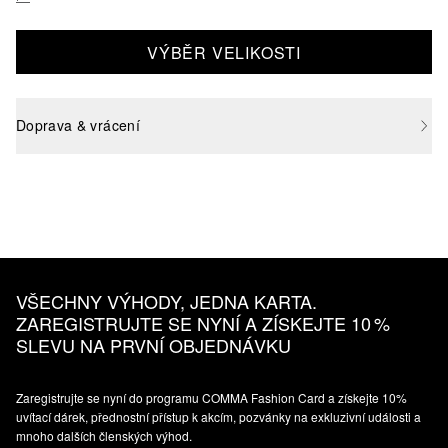
VÝBĚR VELIKOSTI
Doprava & vrácení
VŠECHNY VÝHODY, JEDNA KARTA.
ZAREGISTRUJTE SE NYNÍ A ZÍSKEJTE 10 %
SLEVU NA PRVNÍ OBJEDNÁVKU
Zaregistrujte se nyní do programu COMMA Fashion Card a získejte 10%
uvítací dárek, přednostní přístup k akcím, pozvánky na exkluzivní události a
mnoho dalších členských výhod.