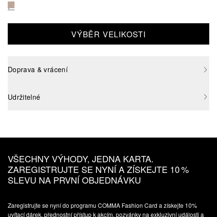
VÝBĚR VELIKOSTI
Doprava & vrácení
Udržitelné
VŠECHNY VÝHODY, JEDNA KARTA.
ZAREGISTRUJTE SE NYNÍ A ZÍSKEJTE 10 %
SLEVU NA PRVNÍ OBJEDNÁVKU
Zaregistrujte se nyní do programu COMMA Fashion Card a získejte 10%
uvítací dárek, přednostní přístup k akcím, pozvánky na exkluzivní události a