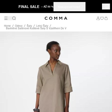
FINAL SALE
Nakupovat hned
– AŽ 50 %
Home
Odevy
Šaty
Letní Šaty
Bavlněné Saténové Košilové Šaty S Výstřihem Do V