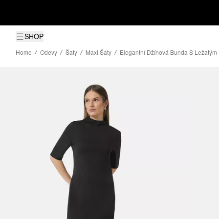
SHOP
Home
Odevy
Šaty
Maxi Šaty
Elegantní Džínová Bunda S Ležatým