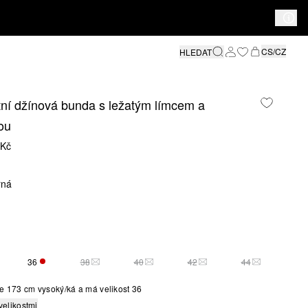
CS/CZ
HLEDAT
ní džínová bunda s ležatým límcem a
ou
 Kč
rná
36
38
40
42
44
VÁ POUZE 2
ZBÝVÁ POUZE 1
TATO VELIKOST JE MOMENTÁLNĚ VYPRODÁNA
TATO VELIKOST JE MOMENTÁLNĚ VYPR
TATO VELIKOST JE MOMEN
TATO VELIKO
e 173 cm vysoký/ká a má velikost 36
velikostmi