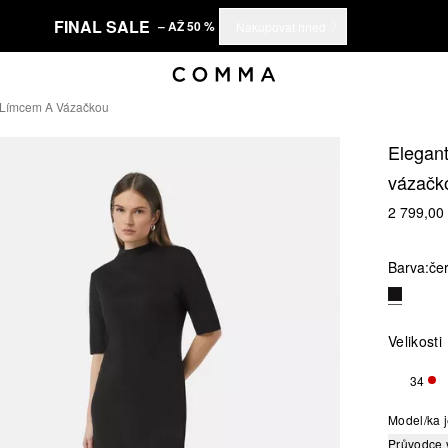
FINAL SALE
– AŽ 50 %
Nakupovat hned
 Límcem A Vázačkou
Elegant
vázačk
2 799,00
Barva:
če
Velikosti
34
ZBÝ
Model/ka j
Průvodce 