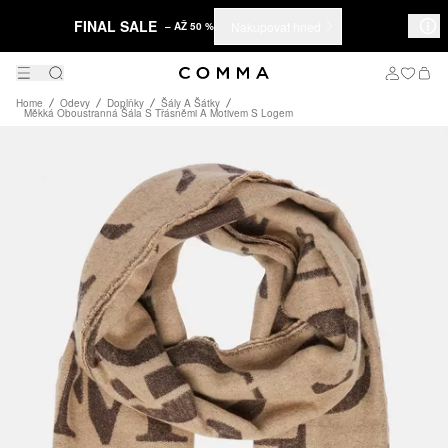
FINAL SALE
Nakupovat hned
– AŽ 50 %
Home
Odevy
Doplňky
Šály A Šátky
Měkká Oboustranná Šála S Třásněmi A Motivem S Logem