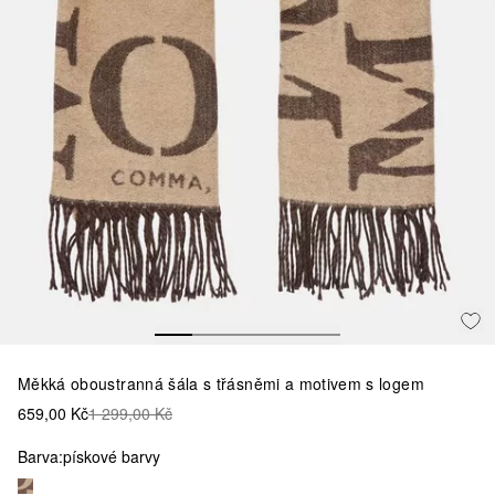
Měkká oboustranná šála s třásněmi a motivem s logem
659,00 Kč
1 299,00 Kč
Barva:
pískové barvy