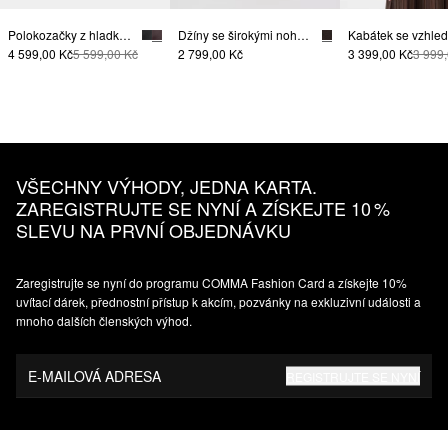
Polokozačky z hladké hovězí usně
Džíny se širokými nohavicemi, se střihem Relaxed Fit
4 599,00 Kč
5 599,00 Kč
2 799,00 Kč
3 399,00 Kč
3 999
VŠECHNY VÝHODY, JEDNA KARTA.
ZAREGISTRUJTE SE NYNÍ A ZÍSKEJTE 10 %
SLEVU NA PRVNÍ OBJEDNÁVKU
Zaregistrujte se nyní do programu COMMA Fashion Card a získejte 10%
uvítací dárek, přednostní přístup k akcím, pozvánky na exkluzivní události a
mnoho dalších členských výhod.
E-MAILOVÁ ADRESA
REGISTRUJTE SE NYNÍ