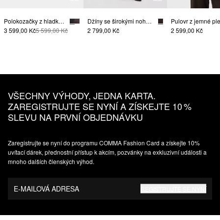
Polokozačky z hladké hovězí usně
Džíny se širokými nohavicemi, se střihem Relaxed Fit
3 599,00 Kč
5 599,00 Kč
2 799,00 Kč
2 599,00 Kč
VŠECHNY VÝHODY, JEDNA KARTA.
ZAREGISTRUJTE SE NYNÍ A ZÍSKEJTE 10 %
SLEVU NA PRVNÍ OBJEDNÁVKU
Zaregistrujte se nyní do programu COMMA Fashion Card a získejte 10%
uvítací dárek, přednostní přístup k akcím, pozvánky na exkluzivní události a
mnoho dalších členských výhod.
E-MAILOVÁ ADRESA
REGISTRUJTE SE NYNÍ