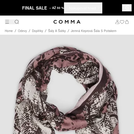
FINAL SALE
Nakupovat hned
– AŽ 50 %
Home
Odevy
Doplňky
Šály A Šátky
Jemná Keprová Šála S Potiskem