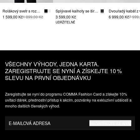
Rolákový svetr s rozparky na rukávu
Splývavé kalhoty se širokými nohavicemi a záhyby v pase
1 599,00 Kč
1 899,00 Kč
3 599,00 Kč
6 999,00 Kč
7 999
UDRŽITELNÉ
VŠECHNY VÝHODY, JEDNA KARTA.
ZAREGISTRUJTE SE NYNÍ A ZÍSKEJTE 10 %
SLEVU NA PRVNÍ OBJEDNÁVKU
Zaregistrujte se nyní do programu COMMA Fashion Card a získejte 10%
uvítací dárek, přednostní přístup k akcím, pozvánky na exkluzivní události a
mnoho dalších členských výhod.
E-MAILOVÁ ADRESA
REGISTRUJTE SE NYNÍ