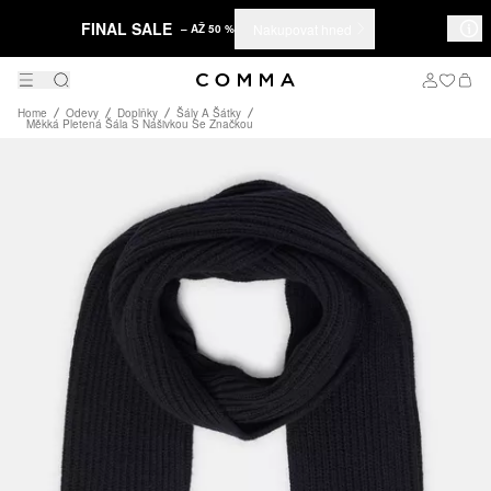
FINAL SALE
Nakupovat hned
– AŽ 50 %
Home
Odevy
Doplňky
Šály A Šátky
Měkká Pletená Šála S Nášivkou Se Značkou