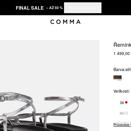
FINAL SALE
– AŽ 50 %
Nakupovat hned
Řemínk
1 499,00
Barva:
stř
Velikosti
36
ZBÝ
42
TAT
Průvodce 