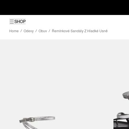
SHOP
Home
Odevy
Obuv
Řemínkové Sandály Z Hladké Usně