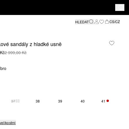
CS/CZ
HLEDAT
ové sandály z hladké usně
 Kč
2 999,00 Kč
íbro
37
38
39
40
41
VÁ POUZE 5
TATO VELIKOST JE MOMENTÁLNĚ VYPRODÁNA
ZBÝVÁ POUZE
O VELIKOST JE MOMENTÁLNĚ VYPRODÁNA
velikostmi