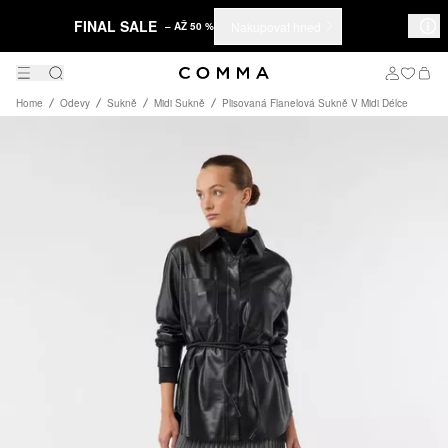
FINAL SALE
Nakupovat hned
– AŽ 50 %
Home
Odevy
Sukně
Midi Sukně
Plisovaná Flanelová Sukně V Midi Délce