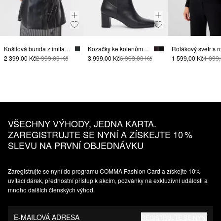
Košilová bunda z imitace kůže
Kozačky ke kolenům, z hladké hovězí usně
2 399,00 Kč
2 999,00 Kč
3 999,00 Kč
6 999,00 Kč
1 599,00 Kč
1 899
VŠECHNY VÝHODY, JEDNA KARTA.
ZAREGISTRUJTE SE NYNÍ A ZÍSKEJTE 10 %
SLEVU NA PRVNÍ OBJEDNÁVKU
Zaregistrujte se nyní do programu COMMA Fashion Card a získejte 10%
uvítací dárek, přednostní přístup k akcím, pozvánky na exkluzivní události a
mnoho dalších členských výhod.
E-MAILOVÁ ADRESA
REGISTRUJTE SE NYNÍ