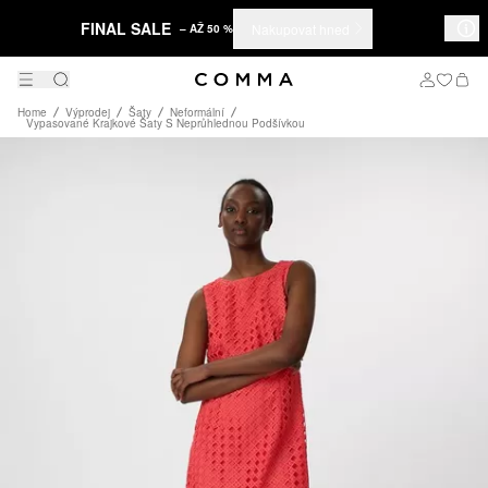
FINAL SALE
Nakupovat hned
– AŽ 50 %
Home
Výprodej
Šaty
Neformální
Vypasované Krajkové Šaty S Neprůhlednou Podšívkou