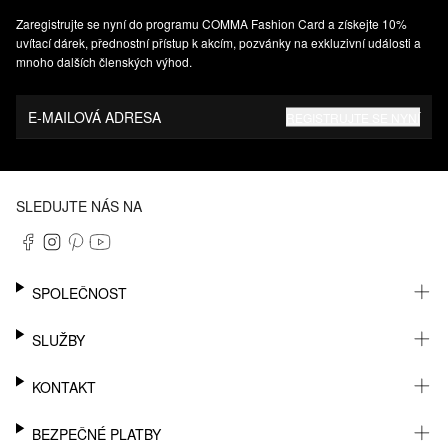
Zaregistrujte se nyní do programu COMMA Fashion Card a získejte 10%
uvítací dárek, přednostní přístup k akcím, pozvánky na exkluzivní události a
mnoho dalších členských výhod.
E-MAILOVÁ ADRESA
REGISTRUJTE SE NYNÍ
SLEDUJTE NÁS NA
SPOLEČNOST
KARIÉRA
SLUŽBY
UDRŽITELNOST
NEWSLETTER
KONTAKT
MŮJ ÚČET
SEZNAM PŘÁNÍ
PODPORA
BEZPEČNÉ PLATBY