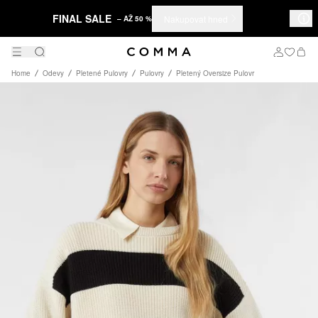
FINAL SALE
Nakupovat hned
– AŽ 50 %
Home
Odevy
Pletené Pulovry
Pulovry
Pletený Oversize Pulovr