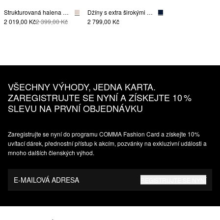
Strukturovaná halena s volánovými rukávy
Džíny s extra širokými nohavicemi a záhyby v pase
2 019,00 Kč
2 399,00 Kč
2 799,00 Kč
VŠECHNY VÝHODY, JEDNA KARTA.
ZAREGISTRUJTE SE NYNÍ A ZÍSKEJTE 10 %
SLEVU NA PRVNÍ OBJEDNÁVKU
Zaregistrujte se nyní do programu COMMA Fashion Card a získejte 10%
uvítací dárek, přednostní přístup k akcím, pozvánky na exkluzivní události a
mnoho dalších členských výhod.
E-MAILOVÁ ADRESA
REGISTRUJTE SE NYNÍ