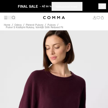
FINAL SALE
Nakupovat hned
– AŽ 50 %
Home
Odevy
Pletené Pulovry
Pulovry
Pulovr S Krátkými Rukávy, Volnější Střih Relaxed Fit