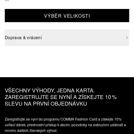
VÝBĚR VELIKOSTI
Doprava & vrácení
VŠECHNY VÝHODY, JEDNA KARTA.
ZAREGISTRUJTE SE NYNÍ A ZÍSKEJTE 10 %
SLEVU NA PRVNÍ OBJEDNÁVKU
Zaregistrujte se nyní do programu COMMA Fashion Card a získejte 10%
uvítací dárek, přednostní přístup k akcím, pozvánky na exkluzivní události a
mnoho dalších členských výhod.