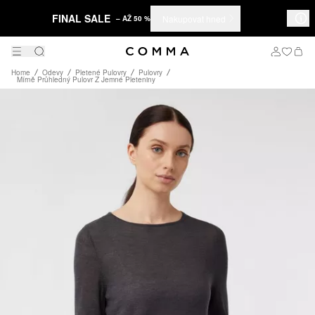
FINAL SALE
Nakupovat hned
– AŽ 50 %
Home
Odevy
Pletené Pulovry
Pulovry
Mírně Průhledný Pulovr Z Jemné Pleteniny