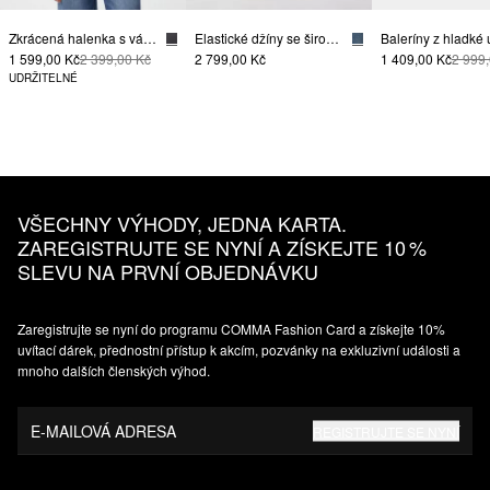
Zkrácená halenka s vázačkami na spodním okraji
Elastické džíny se širokými nohavicemi
1 599,00 Kč
2 399,00 Kč
2 799,00 Kč
1 409,00 Kč
2 999
UDRŽITELNÉ
VŠECHNY VÝHODY, JEDNA KARTA.
ZAREGISTRUJTE SE NYNÍ A ZÍSKEJTE 10 %
SLEVU NA PRVNÍ OBJEDNÁVKU
Zaregistrujte se nyní do programu COMMA Fashion Card a získejte 10%
uvítací dárek, přednostní přístup k akcím, pozvánky na exkluzivní události a
mnoho dalších členských výhod.
E-MAILOVÁ ADRESA
REGISTRUJTE SE NYNÍ