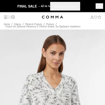
FINAL SALE
Nakupovat hned
– AŽ 50 %
Home
Odevy
Pletené Pulovry
Pulovry
Pulovr Ze Žebrové Pleteniny Z Vlněné Směsi, Se Špičatým Výstřihem