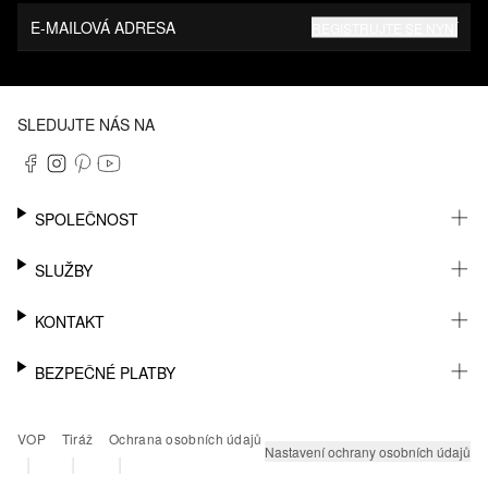
E-MAILOVÁ ADRESA
REGISTRUJTE SE NYNÍ
SLEDUJTE NÁS NA
SPOLEČNOST
KARIÉRA
SLUŽBY
UDRŽITELNOST
NEWSLETTER
KONTAKT
MŮJ ÚČET
SEZNAM PŘÁNÍ
PODPORA
BEZPEČNÉ PLATBY
SLEDOVÁNÍ ZÁSILKY
PRODEJNY A KONTAKT NA PRODEJCE
VRÁCENÍ ZBOŽÍ
KONTAKT PRO TISK
PAYPAL
VOP
Tiráž
Ochrana osobních údajů
ČASTÉ OTÁZKY
KLARNA
Nastavení ochrany osobních údajů
|
|
|
PLATEBNÍ KARTA