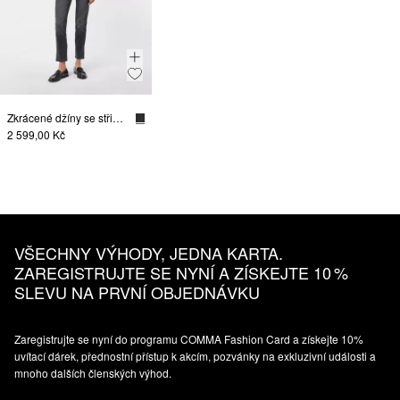
Zkrácené džíny se střihem Skinny Fit, se sepráním
2 599,00 Kč
VŠECHNY VÝHODY, JEDNA KARTA.
ZAREGISTRUJTE SE NYNÍ A ZÍSKEJTE 10 %
SLEVU NA PRVNÍ OBJEDNÁVKU
Zaregistrujte se nyní do programu COMMA Fashion Card a získejte 10%
uvítací dárek, přednostní přístup k akcím, pozvánky na exkluzivní události a
mnoho dalších členských výhod.