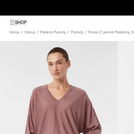
SHOP
Home
Odevy
Pletené Pulovry
Pulovry
Pulovr Z Jemné Pleteniny, 