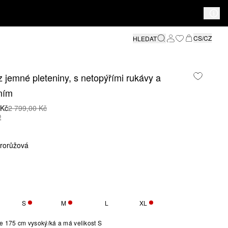
CS/CZ
HLEDAT
z jemné pleteniny, s netopýřími rukávy a
ním
 Kč
2 799,00 Kč
É
arorůžová
S
M
L
XL
VÁ POUZE 1
ZBÝVÁ POUZE 2
ZBÝVÁ POUZE 5
ZBÝVÁ POUZE 5
e 175 cm vysoký/ká a má velikost S