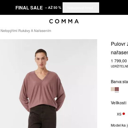
FINAL SALE
– AŽ 50 %
Nakupovat hned
S Netopýřími Rukávy A Nařasením
Pulovr 
nařase
1 799,00
UDRŽITELN
Barva:
st
Velikosti
XS
ZBÝ
Model/ka j