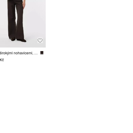
Džíny se širokými nohavicemi, se střihem Relaxed Fit
 Kč