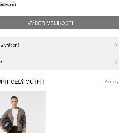
velikostmi
VÝBĚR VELIKOSTI
& vrácení
né
PIT CELÝ OUTFIT
1 Položky