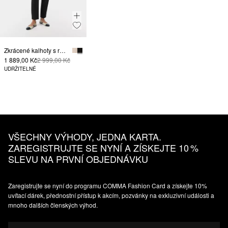
Zkrácené kalhoty s rozšířenými nohavicemi z bavlněného streče
1 889,00 Kč
2 999,00 Kč
UDRŽITELNÉ
VŠECHNY VÝHODY, JEDNA KARTA.
ZAREGISTRUJTE SE NYNÍ A ZÍSKEJTE 10 %
SLEVU NA PRVNÍ OBJEDNÁVKU
Zaregistrujte se nyní do programu COMMA Fashion Card a získejte 10%
uvítací dárek, přednostní přístup k akcím, pozvánky na exkluzivní události a
mnoho dalších členských výhod.