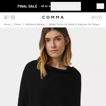
FINAL SALE
Nakupovat hned
– AŽ 50 %
Home
Odevy
Udržitelné Modely
Měkké Pončo Ze Směsi S Viskózou Se Střapci