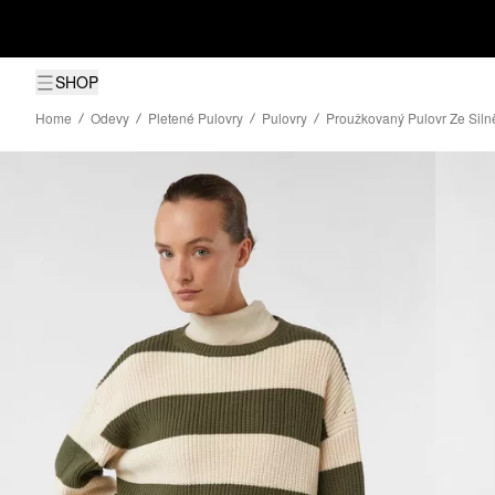
SHOP
Home
Odevy
Pletené Pulovry
Pulovry
Proužkovaný Pulovr Ze Silněj