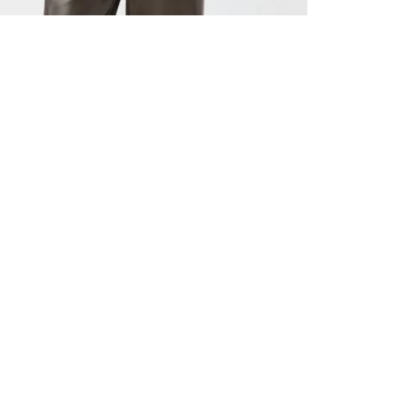
VŠECHNY 
ZAREGIST
NA PRVN
Zaregistrujte