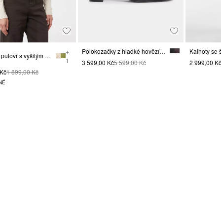
+
Polokozačky z hladké hovězí usně
Rolákový pulovr s vyšitým logem
1
3 599,00 Kč
5 599,00 Kč
2 999,00 K
 Kč
1 899,00 Kč
NÉ