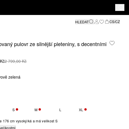
CS/CZ
HLEDAT
vaný pulovr ze silnější pleteniny, s decentními
 Kč
2 799,00 Kč
ivově zelená
S
M
L
XL
O VELIKOST JE MOMENTÁLNĚ VYPRODÁNA
ZBÝVÁ POUZE 3
ZBÝVÁ POUZE 3
ZBÝVÁ POUZE 4
e 176 cm vysoký/ká a má velikost S
velikostmi