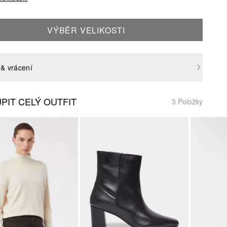
VÝBĚR VELIKOSTI
& vrácení
PIT CELÝ OUTFIT
3 Položky