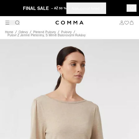
FINAL SALE
Nakupovat hned
– AŽ 50 %
Home
Odevy
Pletené Pulovry
Pulovry
Pulovr Z Jemné Pleteniny, S Mírně Balonovými Rukávy