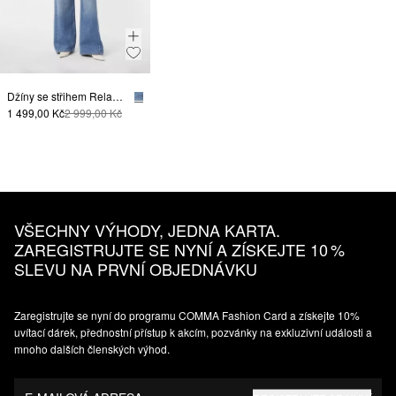
Džíny se střihem Relaxed Fit a širokými nohavicemi
1 499,00 Kč
2 999,00 Kč
VŠECHNY VÝHODY, JEDNA KARTA.
ZAREGISTRUJTE SE NYNÍ A ZÍSKEJTE 10 %
SLEVU NA PRVNÍ OBJEDNÁVKU
Zaregistrujte se nyní do programu COMMA Fashion Card a získejte 10%
uvítací dárek, přednostní přístup k akcím, pozvánky na exkluzivní události a
mnoho dalších členských výhod.