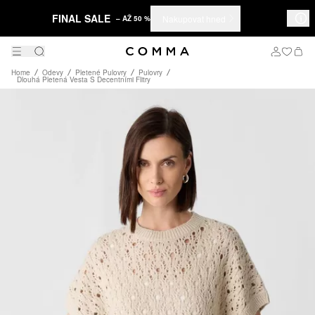
FINAL SALE
Nakupovat hned
– AŽ 50 %
Home
Odevy
Pletené Pulovry
Pulovry
Dlouhá Pletená Vesta S Decentními Flitry