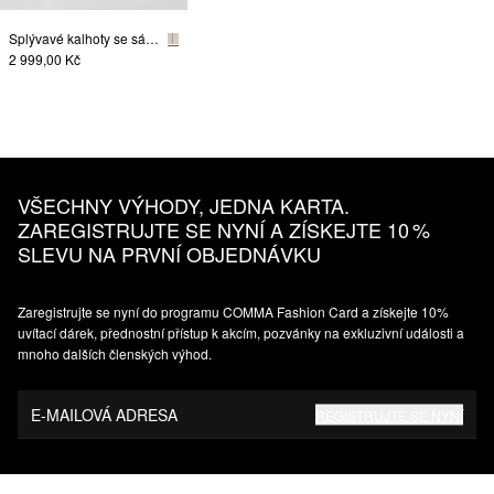
Splývavé kalhoty se sámky a elastickým pasem
2 999,00 Kč
VŠECHNY VÝHODY, JEDNA KARTA.
ZAREGISTRUJTE SE NYNÍ A ZÍSKEJTE 10 %
SLEVU NA PRVNÍ OBJEDNÁVKU
Zaregistrujte se nyní do programu COMMA Fashion Card a získejte 10%
uvítací dárek, přednostní přístup k akcím, pozvánky na exkluzivní události a
mnoho dalších členských výhod.
E-MAILOVÁ ADRESA
REGISTRUJTE SE NYNÍ