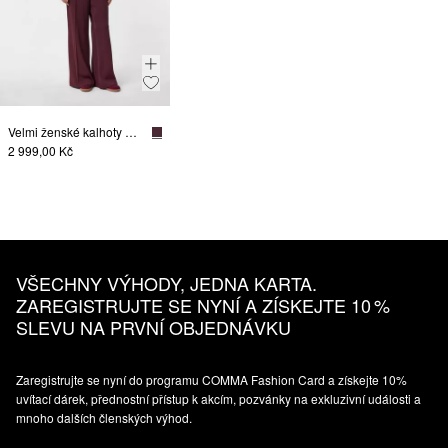
Velmi ženské kalhoty Marlene s elastickým pasem
2 999,00 Kč
VŠECHNY VÝHODY, JEDNA KARTA.
ZAREGISTRUJTE SE NYNÍ A ZÍSKEJTE 10 %
SLEVU NA PRVNÍ OBJEDNÁVKU
Zaregistrujte se nyní do programu COMMA Fashion Card a získejte 10%
uvítací dárek, přednostní přístup k akcím, pozvánky na exkluzivní události a
mnoho dalších členských výhod.