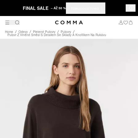
FINAL SALE
Nakupovat hned
– AŽ 50 %
Home
Odevy
Pletené Pulovry
Pulovry
Pulovr Z Vlněné Směsi S Detailem Se Sklady A Knoflíkem Na Rukávu