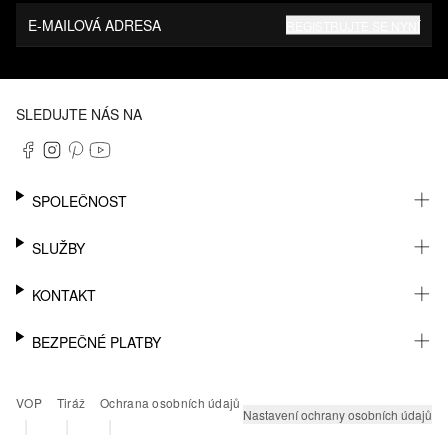
E-MAILOVÁ ADRESA
REGISTRUJTE SE NYNÍ
SLEDUJTE NÁS NA
SPOLEČNOST
KARIÉRA
SLUŽBY
UDRŽITELNOST
NEWSLETTER
KONTAKT
MŮJ ÚČET
SEZNAM PŘÁNÍ
PODPORA
BEZPEČNÉ PLATBY
SLEDOVÁNÍ ZÁSILKY
PRODEJNY A KONTAKT NA PRODEJCE
VRÁCENÍ ZBOŽÍ
KONTAKT PRO TISK
PAYPAL
VOP
Tiráž
Ochrana osobních údajů
ČASTÉ OTÁZKY
KLARNA
Nastavení ochrany osobních údajů
|
|
|
PLATEBNÍ KARTA