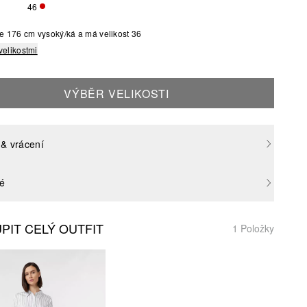
46
O VELIKOST JE MOMENTÁLNĚ VYPRODÁNA
ZBÝVÁ POUZE 1
e 176 cm vysoký/ká a má velikost 36
velikostmi
VÝBĚR VELIKOSTI
& vrácení
né
PIT CELÝ OUTFIT
1 Položky