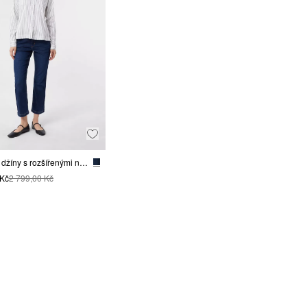
Zkrácené džíny s rozšířenými nohavicemi a sepráním
 Kč
2 799,00 Kč