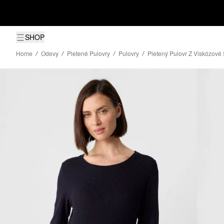
SHOP
Home
Odevy
Pletené Pulovry
Pulovry
Pletený Pulovr Z Viskózov