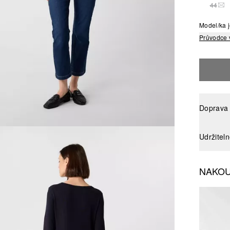
44
TAT
Model/ka j
Průvodce 
Doprava 
Udržitel
NAKOU