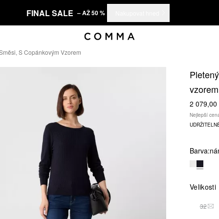
FINAL SALE
– AŽ 50 %
Nakupovat hned
é Směsi, S Copánkovým Vzorem
Pletený
vzorem
2 079,00
Nejlepší cen
UDRŽITELN
Barva:
ná
Velikosti
32
TAT