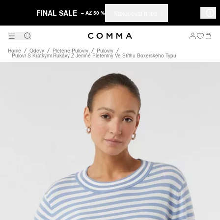
FINAL SALE
Nakupovat hned
– AŽ 50 %
Home
Odevy
Pletené Pulovry
Pulovry
Pulovr S Krátkými Rukávy Z Jemné Pleteniny Ve Střihu Boxerského Typu