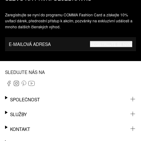
Zaregistrujte se nyní do programu COMMA Fashion Card a získejte 10%
uvítací dárek, přednostní přístup k akcím, pozvánky na exkluzivní události a
mnoho dalších členských výhod.
E-MAILOVÁ ADRESA
REGISTRUJTE SE NYNÍ
SLEDUJTE NÁS NA
SPOLEČNOST
KARIÉRA
SLUŽBY
UDRŽITELNOST
NEWSLETTER
KONTAKT
MŮJ ÚČET