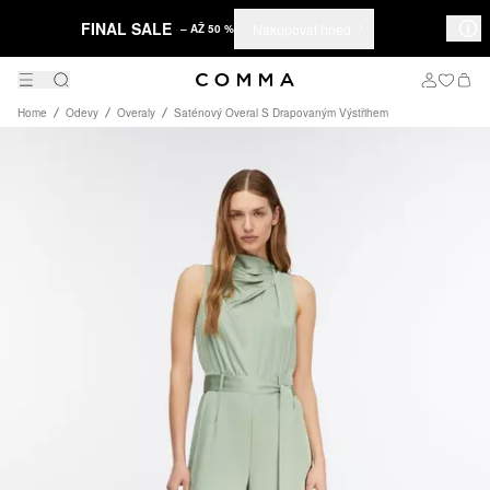
FINAL SALE
Nakupovat hned
– AŽ 50 %
Home
Odevy
Overaly
Saténový Overal S Drapovaným Výstřihem