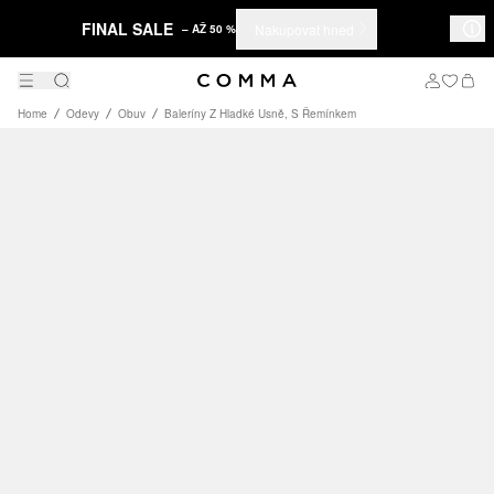
FINAL SALE
Nakupovat hned
– AŽ 50 %
Home
Odevy
Obuv
Baleríny Z Hladké Usně, S Řemínkem