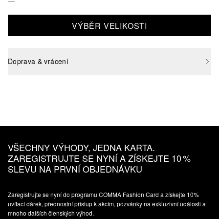
VÝBĚR VELIKOSTI
Doprava & vrácení
VŠECHNY VÝHODY, JEDNA KARTA.
ZAREGISTRUJTE SE NYNÍ A ZÍSKEJTE 10 %
SLEVU NA PRVNÍ OBJEDNÁVKU
Zaregistrujte se nyní do programu COMMA Fashion Card a získejte 10%
uvítací dárek, přednostní přístup k akcím, pozvánky na exkluzivní události a
mnoho dalších členských výhod.