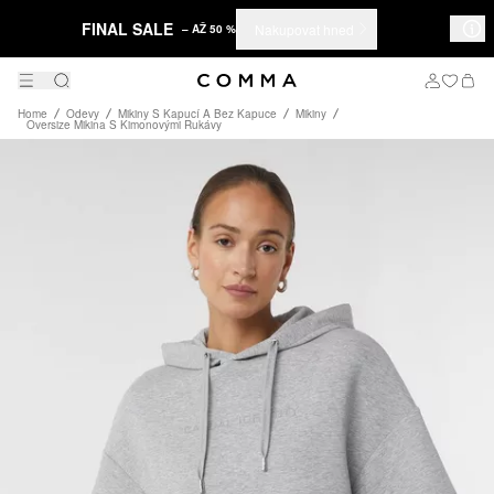
FINAL SALE
Nakupovat hned
– AŽ 50 %
Home
Odevy
Mikiny S Kapucí A Bez Kapuce
Mikiny
Oversize Mikina S Kimonovými Rukávy