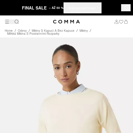
FINAL SALE
Nakupovat hned
– AŽ 50 %
Home
Odevy
Mikiny S Kapucí A Bez Kapuce
Mikiny
Měkká Mikina S Postranními Rozparky