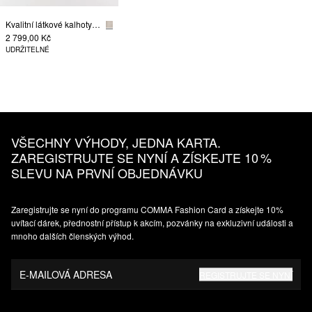
Kvalitní látkové kalhoty se širokými nohavicemi a detailem v pase
2 799,00 Kč
UDRŽITELNÉ
VŠECHNY VÝHODY, JEDNA KARTA.
ZAREGISTRUJTE SE NYNÍ A ZÍSKEJTE 10 %
SLEVU NA PRVNÍ OBJEDNÁVKU
Zaregistrujte se nyní do programu COMMA Fashion Card a získejte 10%
uvítací dárek, přednostní přístup k akcím, pozvánky na exkluzivní události a
mnoho dalších členských výhod.
E-MAILOVÁ ADRESA
REGISTRUJTE SE NYNÍ