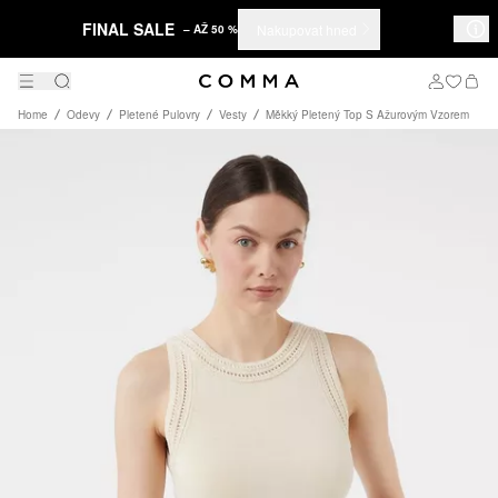
FINAL SALE
Nakupovat hned
– AŽ 50 %
Home
Odevy
Pletené Pulovry
Vesty
Měkký Pletený Top S Ažurovým Vzorem