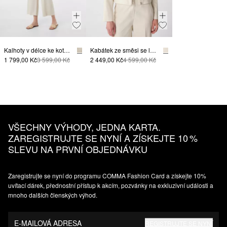
Kalhoty v délce ke kotníkům, se širokými nohavicemi, ze směsi se lnem
Kabátek ze směsi se lnem, s hranatým střihem
1 799,00 Kč
3 599,00 Kč
2 449,00 Kč
4 599,00 Kč
VŠECHNY VÝHODY, JEDNA KARTA.
ZAREGISTRUJTE SE NYNÍ A ZÍSKEJTE 10 %
SLEVU NA PRVNÍ OBJEDNÁVKU
Zaregistrujte se nyní do programu COMMA Fashion Card a získejte 10%
uvítací dárek, přednostní přístup k akcím, pozvánky na exkluzivní události a
mnoho dalších členských výhod.
E-MAILOVÁ ADRESA
REGISTRUJTE SE NYNÍ